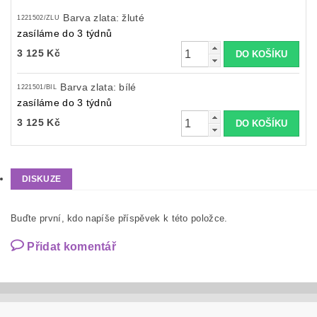
Barva zlata: žluté
1221502/ZLU
zasíláme do 3 týdnů
3 125 Kč
Barva zlata: bílé
1221501/BIL
zasíláme do 3 týdnů
3 125 Kč
DISKUZE
Buďte první, kdo napíše příspěvek k této položce.
Přidat komentář