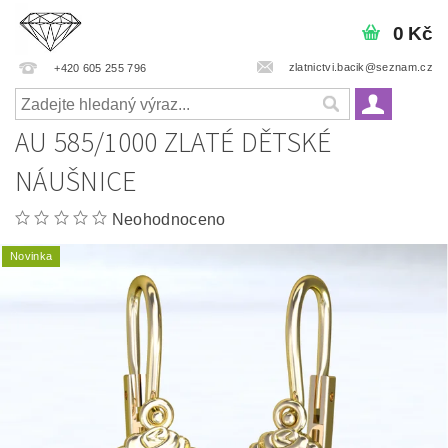
0 Kč
zlatnictvi.bacik@seznam.cz
+420 605 255 796
AU 585/1000 ZLATÉ DĚTSKÉ
NÁUŠNICE
Neohodnoceno
Novinka