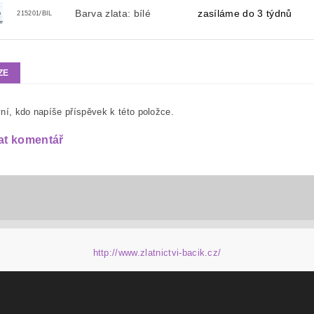
Barva zlata: bílé
zasíláme do 3 týdnů
215201/BIL
ZE
ní, kdo napíše příspěvek k této položce.
at komentář
http://www.zlatnictvi-bacik.cz/