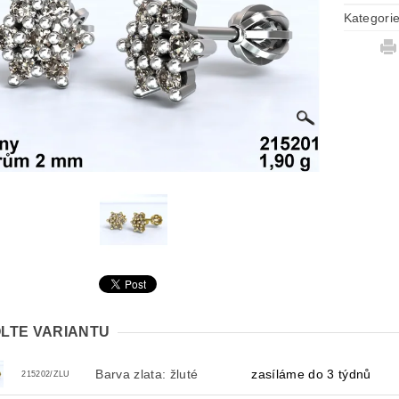
Kategori
LTE VARIANTU
Barva zlata: žluté
zasíláme do 3 týdnů
215202/ZLU