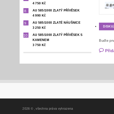
4 750 Kč
AU 585/1000 ZLATÝ PŘÍVĚSEK
4 990 Kč
AU 585/1000 ZLATÉ NÁUŠNICE
DISKU
3 250 Kč
AU 585/1000 ZLATÝ PŘÍVĚSEK S
KAMENEM
Buďte prv
3 750 Kč
Přid
2026 ©
, všechna práva vyhrazena