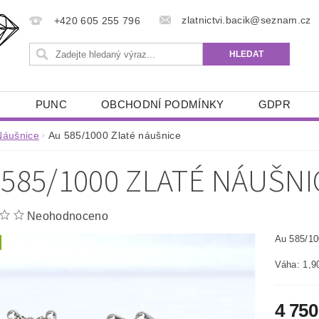
zlatnictvi.bacik@seznam.cz
+420 605 255 796
Ů
PUNC
OBCHODNÍ PODMÍNKY
GDPR
Náušnice
Au 585/1000 Zlaté náušnice
 585/1000 ZLATÉ NÁUŠNI
Neohodnoceno
Au 585/10
Váha: 1,9
4 750