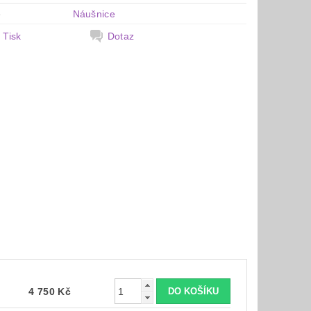
e
Náušnice
Tisk
Dotaz
4 750 Kč