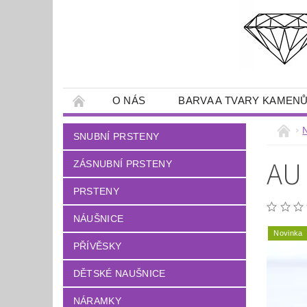
O NÁS
BARVA A TVARY KAMEN
SNUBNÍ PRSTENY
AU
ZÁSNUBNÍ PRSTENY
PRSTENY
NÁUŠNICE
Novinka
PŘÍVĚSKY
DĚTSKÉ NAUŠNICE
NÁRAMKY