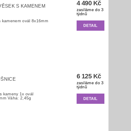
4 490 Kč
ŘÍVĚSEK S KAMENEM
zasíláme do 3
týdnů
k s kamenem ovál 8x16mm
DETAIL
6 125 Kč
UŠNICE
zasíláme do 3
týdnů
 s kameny 1x ovál
mm Váha: 2,45g
DETAIL