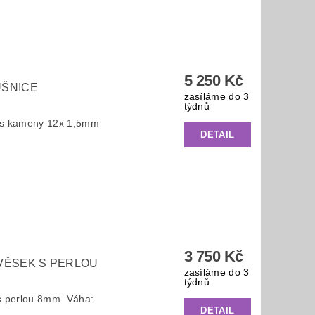
5 250 Kč
UŠNICE
zasíláme do 3
týdnů
e s kameny 12x 1,5mm
DETAIL
3 750 Kč
ÍVĚSEK S PERLOU
zasíláme do 3
týdnů
 s perlou 8mm Váha:
DETAIL