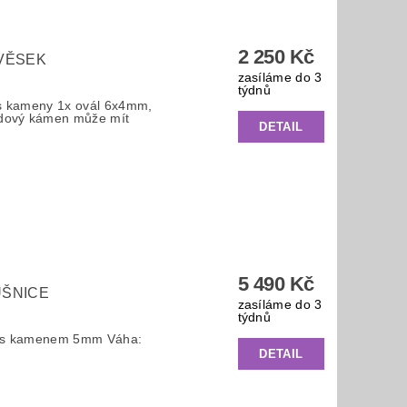
2 250 Kč
ÍVĚSEK
zasíláme do 3
týdnů
 s kameny 1x ovál 6x4mm,
dový kámen může mít
DETAIL
5 490 Kč
UŠNICE
zasíláme do 3
týdnů
e s kamenem 5mm Váha:
DETAIL