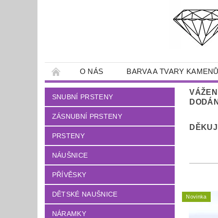
O NÁS
BARVA A TVARY KAMEN
VÁŽEN
SNUBNÍ PRSTENY
DODÁNÍ
ZÁSNUBNÍ PRSTENY
DĚKUJ
PRSTENY
NÁUŠNICE
PŘÍVĚSKY
DĚTSKÉ NAUŠNICE
Novinka
NÁRAMKY