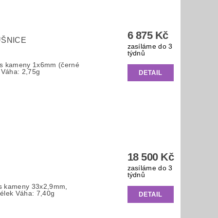
6 875 Kč
UŠNICE
zasíláme do 3
týdnů
e s kameny 1x6mm (černé
 Váha: 2,75g
DETAIL
18 500 Kč
zasíláme do 3
týdnů
 s kameny 33x2,9mm,
élek Váha: 7,40g
DETAIL