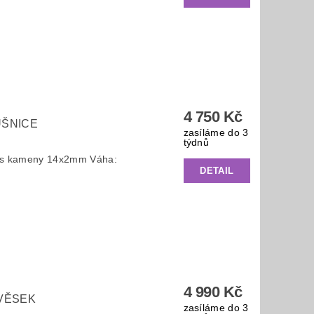
4 750 Kč
UŠNICE
zasíláme do 3
týdnů
e s kameny 14x2mm Váha:
DETAIL
4 990 Kč
ÍVĚSEK
zasíláme do 3