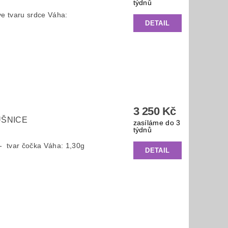
týdnů
ve tvaru srdce Váha:
DETAIL
3 250 Kč
UŠNICE
zasíláme do 3
týdnů
- tvar čočka Váha: 1,30g
DETAIL