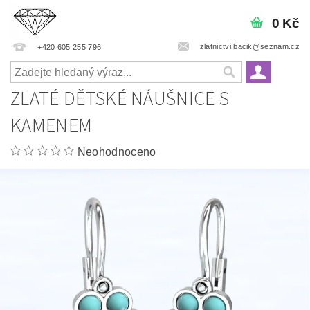
0 Kč
zlatnictvi.bacik@seznam.cz
+420 605 255 796
ZLATÉ DĚTSKÉ NÁUŠNICE S
KAMENEM
Neohodnoceno