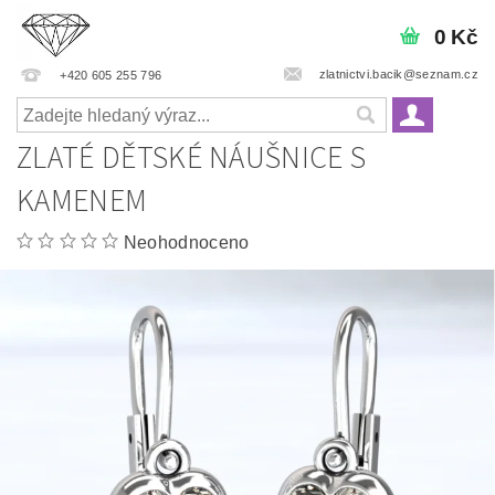
0 Kč
zlatnictvi.bacik@seznam.cz
+420 605 255 796
ZLATÉ DĚTSKÉ NÁUŠNICE S
KAMENEM
Neohodnoceno