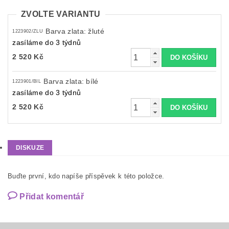
ZVOLTE VARIANTU
Barva zlata: žluté
1223902/ZLU
zasíláme do 3 týdnů
2 520 Kč
Barva zlata: bílé
1223901/BIL
zasíláme do 3 týdnů
2 520 Kč
DISKUZE
Buďte první, kdo napíše příspěvek k této položce.
Přidat komentář