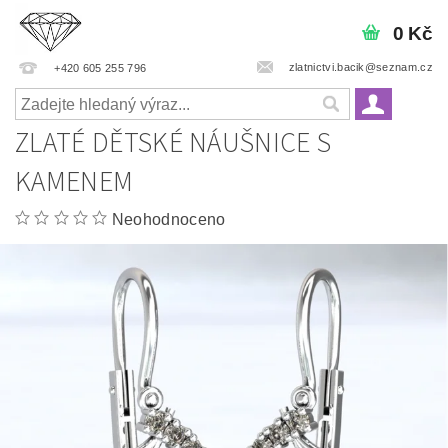
0 Kč
zlatnictvi.bacik@seznam.cz
+420 605 255 796
ZLATÉ DĚTSKÉ NÁUŠNICE S
KAMENEM
Neohodnoceno