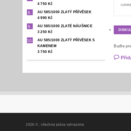
4 750 Kč
1220801
AU 585/1000 ZLATÝ PŘÍVĚSEK
4 990 Kč
AU 585/1000 ZLATÉ NÁUŠNICE
DISKU
3 250 Kč
AU 585/1000 ZLATÝ PŘÍVĚSEK S
KAMENEM
Buďte prv
3 750 Kč
Přid
2026 ©
, všechna práva vyhrazena