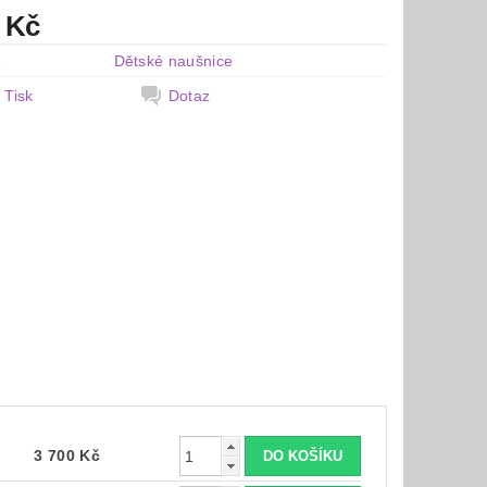
 Kč
e
Dětské naušnice
Tisk
Dotaz
3 700 Kč