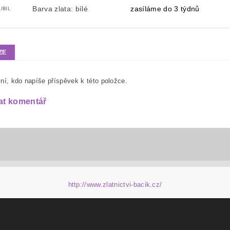
Barva zlata: bílé
zasíláme do 3 týdnů
/BIL
ZE
ní, kdo napíše příspěvek k této položce.
at komentář
http://www.zlatnictvi-bacik.cz/