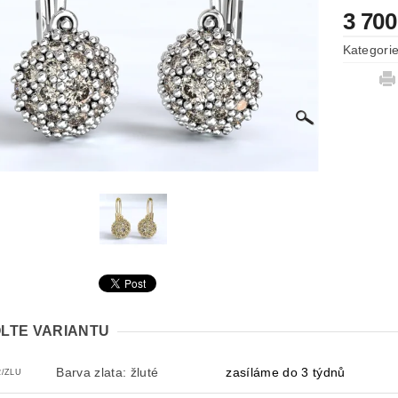
3 700
Kategori
LTE VARIANTU
Barva zlata: žluté
zasíláme do 3 týdnů
2/ZLU