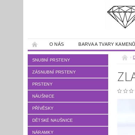
O NÁS
BARVA A TVARY KAMEN
SNUBNÍ PRSTENY
ZL
ZÁSNUBNÍ PRSTENY
PRSTENY
NÁUŠNICE
PŘÍVĚSKY
DĚTSKÉ NAUŠNICE
NÁRAMKY