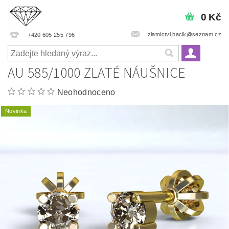
0 Kč
zlatnictvi.bacik@seznam.cz
+420 605 255 796
AU 585/1000 ZLATÉ NÁUŠNICE
Neohodnoceno
Novinka