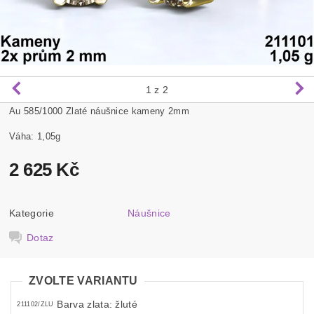
1
z 2
Au 585/1000 Zlaté náušnice kameny 2mm
Váha: 1,05g
2 625 Kč
Kategorie
Náušnice
Dotaz
ZVOLTE VARIANTU
Barva zlata: žluté
211102/ZLU