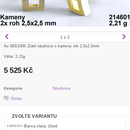
1
z 2
Au 585/1000 Zlaté náušnice s kameny roh 2,5x2,5mm
Váha: 2,21g
5 525 Kč
Kategorie
Náušnice
Dotaz
ZVOLTE VARIANTU
Barva zlata: žluté
214602/ZLU