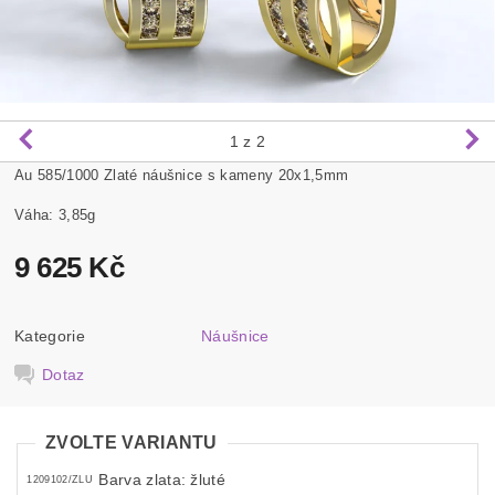
1
z 2
Au 585/1000 Zlaté náušnice s kameny 20x1,5mm
Váha: 3,85g
9 625 Kč
Kategorie
Náušnice
Dotaz
ZVOLTE VARIANTU
Barva zlata: žluté
1209102/ZLU