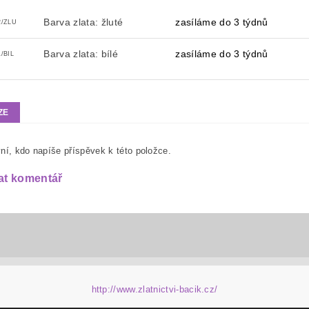
Barva zlata: žluté
zasíláme do 3 týdnů
2/ZLU
Barva zlata: bílé
zasíláme do 3 týdnů
/BIL
ZE
ní, kdo napíše příspěvek k této položce.
at komentář
http://www.zlatnictvi-bacik.cz/