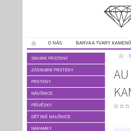
O NÁS
BARVA A TVARY KAMEN
SNUBNÍ PRSTENY
AU
ZÁSNUBNÍ PRSTENY
PRSTENY
KA
NÁUŠNICE
PŘÍVĚSKY
DĚTSKÉ NAUŠNICE
NÁRAMKY