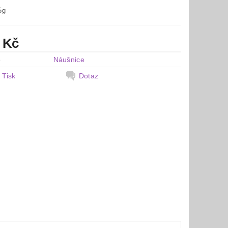
5g
 Kč
e
Náušnice
Tisk
Dotaz