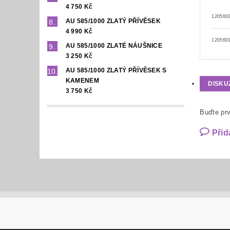
4 750 Kč
120560
AU 585/1000 ZLATÝ PŘÍVĚSEK
4 990 Kč
1205601
AU 585/1000 ZLATÉ NÁUŠNICE
3 250 Kč
AU 585/1000 ZLATÝ PŘÍVĚSEK S
KAMENEM
DISKU
3 750 Kč
Buďte prv
Přid