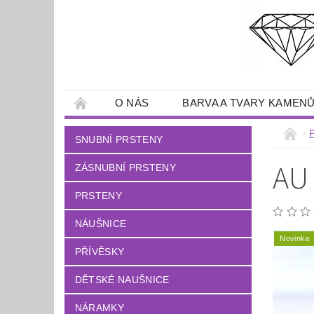
O NÁS
BARVA A TVARY KAMEN
SNUBNÍ PRSTENY
AU
ZÁSNUBNÍ PRSTENY
PRSTENY
NÁUŠNICE
Novinka
PŘÍVĚSKY
DĚTSKÉ NAUŠNICE
NÁRAMKY