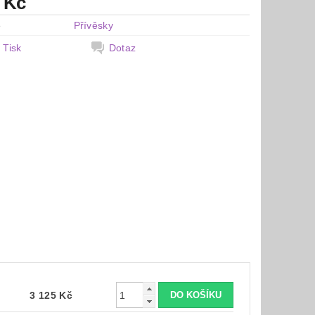
 Kč
e
Přívěsky
Tisk
Dotaz
3 125 Kč