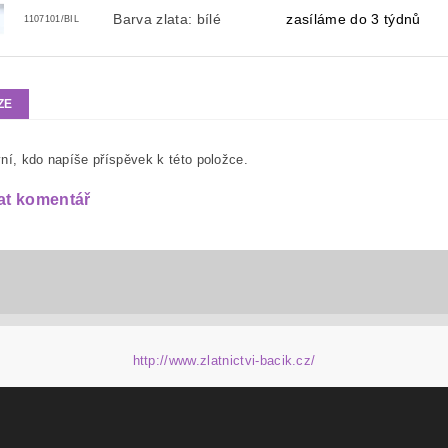
Barva zlata: bílé
zasíláme do 3 týdnů
1107101/BIL
ZE
ní, kdo napíše příspěvek k této položce.
at komentář
http://www.zlatnictvi-bacik.cz/