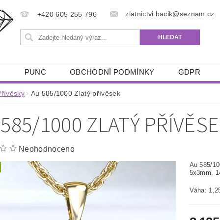
zlatnictvi.bacik@seznam.cz
+420 605 255 796
Ů
PUNC
OBCHODNÍ PODMÍNKY
GDPR
Přívěsky
Au 585/1000 Zlatý přívěsek
 585/1000 ZLATÝ PŘÍVĚS
Neohodnoceno
Au 585/10
5x3mm, 1
Váha: 1,2