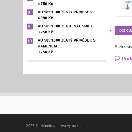
4 750 Kč
AU 585/1000 ZLATÝ PŘÍVĚSEK
4 990 Kč
AU 585/1000 ZLATÉ NÁUŠNICE
DISKU
3 250 Kč
AU 585/1000 ZLATÝ PŘÍVĚSEK S
KAMENEM
Buďte prv
3 750 Kč
Přid
2026 ©
, všechna práva vyhrazena