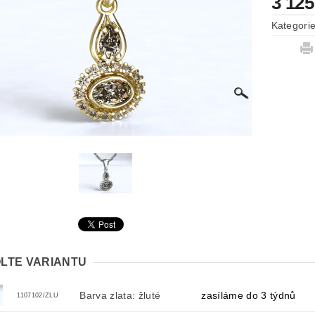
3 125
Kategori
LTE VARIANTU
Barva zlata: žluté
zasíláme do 3 týdnů
1107102/ZLU