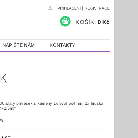
|
PŘIHLÁŠENÍ
REGISTRACE
KOŠÍK:
0 Kč
NAPIŠTE NÁM
KONTAKTY
EK
00 Zlatý přívěsek s kameny 1x ovál 6x4mm, 1x hruška
4x1,5mm
5g