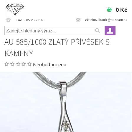
0 Kč
zlatnictvi.bacik@seznam.cz
+420 605 255 796
AU 585/1000 ZLATÝ PŘÍVĚSEK S
KAMENY
Neohodnoceno