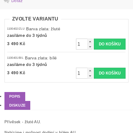
Dotaz
ZVOLTE VARIANTU
Barva zlata: žluté
1100402/ZLU
zasíláme do 3 týdnů
3 490 Kč
Barva zlata: bílé
1100401/BIL
zasíláme do 3 týdnů
3 490 Kč
POPIS
DISKUZE
Přívěsek - žluté AU.
Nabízíme i možnost dodání v bílém AU.