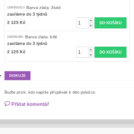
Barva zlata: žluté
1104202/ZLU
zasíláme do 3 týdnů
2 125 Kč
Barva zlata: bílé
1104201/BIL
zasíláme do 3 týdnů
2 125 Kč
DISKUZE
Buďte první, kdo napíše příspěvek k této položce.
Přidat komentář