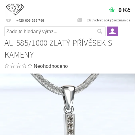
0 Kč
zlatnictvi.bacik@seznam.cz
+420 605 255 796
AU 585/1000 ZLATÝ PŘÍVĚSEK S
KAMENY
Neohodnoceno