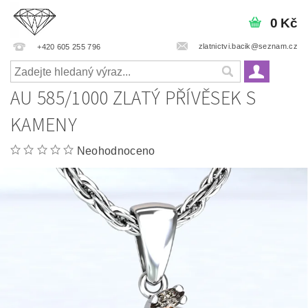
0 Kč
zlatnictvi.bacik@seznam.cz
+420 605 255 796
AU 585/1000 ZLATÝ PŘÍVĚSEK S
KAMENY
Neohodnoceno