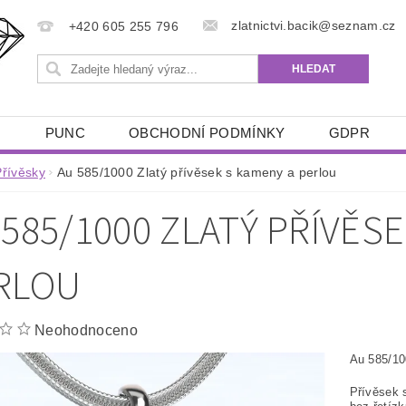
zlatnictvi.bacik@seznam.cz
+420 605 255 796
Ů
PUNC
OBCHODNÍ PODMÍNKY
GDPR
Přívěsky
Au 585/1000 Zlatý přívěsek s kameny a perlou
 585/1000 ZLATÝ PŘÍVĚS
RLOU
Neohodnoceno
Au 585/10
Přívěsek 