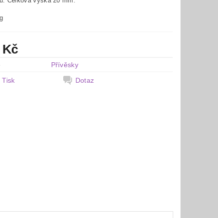
ku. Celková výška 20 mm.
g
 Kč
e
Přívěsky
Tisk
Dotaz