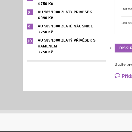
4 750 Kč
110170
AU 585/1000 ZLATÝ PŘÍVĚSEK
4 990 Kč
1101701
AU 585/1000 ZLATÉ NÁUŠNICE
3 250 Kč
AU 585/1000 ZLATÝ PŘÍVĚSEK S
KAMENEM
DISKU
3 750 Kč
Buďte prv
Přid