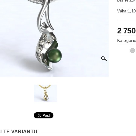
bez řetíz
Váha:1,10
2 750
Kategori
LTE VARIANTU