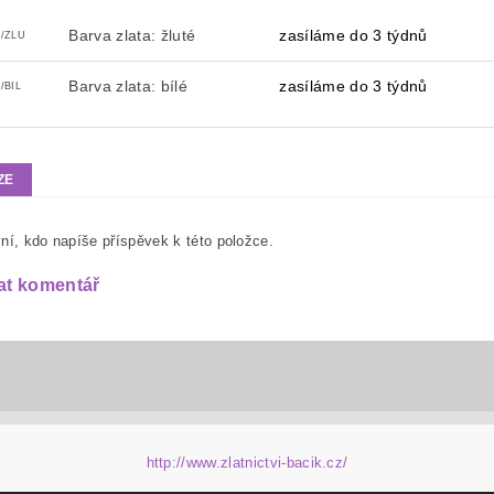
Barva zlata: žluté
zasíláme do 3 týdnů
2/ZLU
Barva zlata: bílé
zasíláme do 3 týdnů
/BIL
ZE
ní, kdo napíše příspěvek k této položce.
at komentář
http://www.zlatnictvi-bacik.cz/