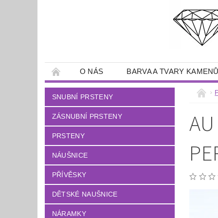
O NÁS
BARVA A TVARY KAMEN
SNUBNÍ PRSTENY
AU
ZÁSNUBNÍ PRSTENY
PRSTENY
PE
NÁUŠNICE
PŘÍVĚSKY
DĚTSKÉ NAUŠNICE
NÁRAMKY