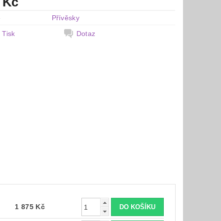
 Kč
e
Přívěsky
Tisk
Dotaz
1 875 Kč