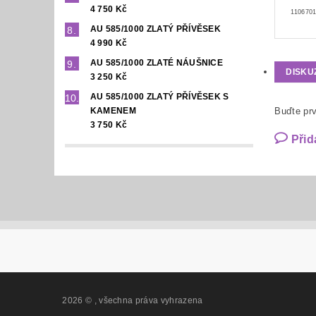
4 750 Kč
1106701
AU 585/1000 ZLATÝ PŘÍVĚSEK
4 990 Kč
AU 585/1000 ZLATÉ NÁUŠNICE
DISKU
3 250 Kč
AU 585/1000 ZLATÝ PŘÍVĚSEK S
KAMENEM
Buďte prv
3 750 Kč
Přid
2026 ©
, všechna práva vyhrazena