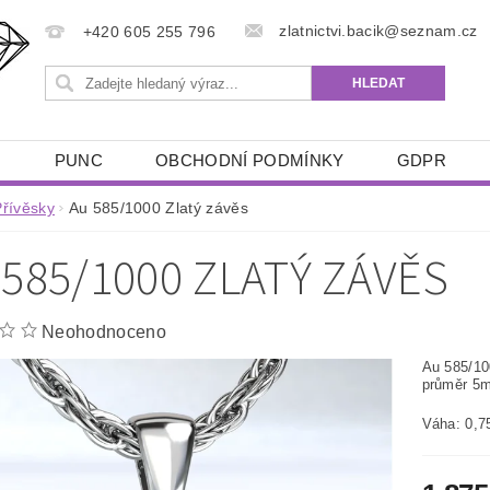
zlatnictvi.bacik@seznam.cz
+420 605 255 796
Ů
PUNC
OBCHODNÍ PODMÍNKY
GDPR
Přívěsky
Au 585/1000 Zlatý závěs
 585/1000 ZLATÝ ZÁVĚS
Neohodnoceno
Au 585/10
průměr 5
Váha: 0,7