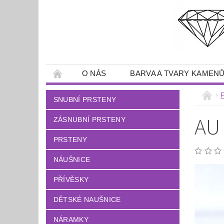
O NÁS
BARVA A TVARY KAMEN
SNUBNÍ PRSTENY
AU
ZÁSNUBNÍ PRSTENY
PRSTENY
NÁUŠNICE
PŘÍVĚSKY
DĚTSKÉ NAUŠNICE
NÁRAMKY