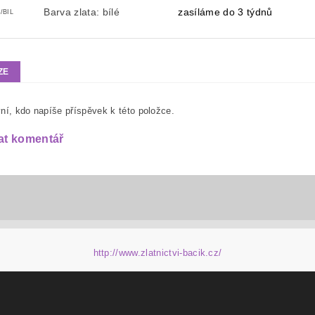
Barva zlata: bílé
zasíláme do 3 týdnů
/BIL
ZE
ní, kdo napíše příspěvek k této položce.
at komentář
http://www.zlatnictvi-bacik.cz/