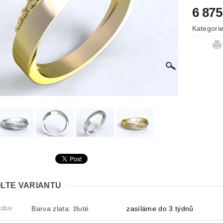
6 875
Kategori
LTE VARIANTU
Barva zlata: žluté
zasíláme do 3 týdnů
2/ZLU