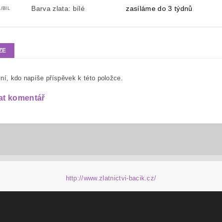
Barva zlata: bílé
zasíláme do 3 týdnů
/BIL
ZE
ní, kdo napíše příspěvek k této položce.
at komentář
http://www.zlatnictvi-bacik.cz/