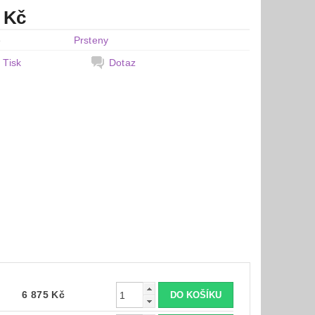
 Kč
e
Prsteny
Tisk
Dotaz
6 875 Kč