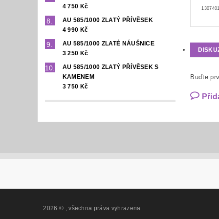
4 750 Kč
1307401
AU 585/1000 ZLATÝ PŘÍVĚSEK
4 990 Kč
AU 585/1000 ZLATÉ NÁUŠNICE
DISKU
3 250 Kč
AU 585/1000 ZLATÝ PŘÍVĚSEK S
KAMENEM
Buďte prv
3 750 Kč
Přid
2026 ©
, všechna práva vyhrazena