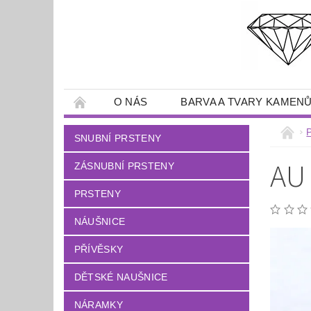
O NÁS
BARVA A TVARY KAMEN
SNUBNÍ PRSTENY
AU
ZÁSNUBNÍ PRSTENY
PRSTENY
NÁUŠNICE
PŘÍVĚSKY
DĚTSKÉ NAUŠNICE
NÁRAMKY