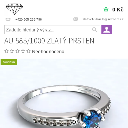
0 Kč
zlatnictvi.bacik@seznam.cz
+420 605 255 796
AU 585/1000 ZLATÝ PRSTEN
Neohodnoceno
Novinka