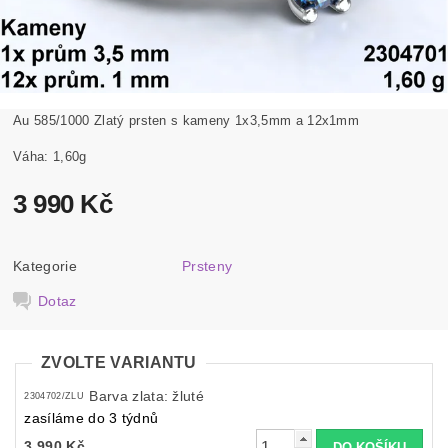
Au 585/1000 Zlatý prsten s kameny 1x3,5mm a 12x1mm
Váha: 1,60g
3 990 Kč
Kategorie
Prsteny
Dotaz
ZVOLTE VARIANTU
Barva zlata: žluté
2304702/ZLU
zasíláme do 3 týdnů
3 990 Kč