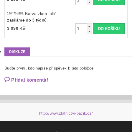
Barva zlata: bílé
2304701/BIL
zasíláme do 3 týdnů
3 990 Kč
DISKUZE
Buďte první, kdo napíše příspěvek k této položce.
Přidat komentář
http://www.zlatnictvi-bacik.cz/