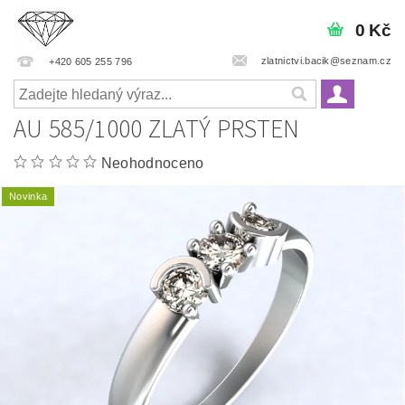
0 Kč
zlatnictvi.bacik@seznam.cz
+420 605 255 796
AU 585/1000 ZLATÝ PRSTEN
Neohodnoceno
Novinka