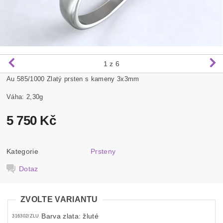
1
z 6
Au 585/1000 Zlatý prsten s kameny 3x3mm
Váha: 2,30g
5 750 Kč
Kategorie
Prsteny
Dotaz
ZVOLTE VARIANTU
Barva zlata: žluté
316302/ZLU