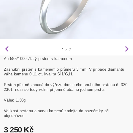
1
z 7
Au 585/1000 Zlatý prsten s kamenem
Zásnubní prsten s kamenem o průměru 3 mm. V případě diamantu
váha kamene 0,11 ct, kvalita SI1/G,H.
Prsten přesně zapadá do výřezu dámského snubního prstenu č. 330
2301, nosí se tedy velmi příjemně oba na jednom prstu.
Váha: 1,30g
Velikost prstenu a barvu kamenů zadejte do poznámky při
objednávce.
3 250 Kč