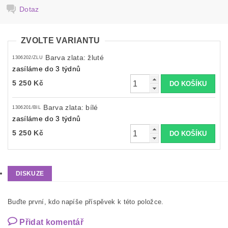
Dotaz
ZVOLTE VARIANTU
Barva zlata: žluté
1306202/ZLU
zasíláme do 3 týdnů
5 250 Kč
Barva zlata: bílé
1306201/BIL
zasíláme do 3 týdnů
5 250 Kč
DISKUZE
Buďte první, kdo napíše příspěvek k této položce.
Přidat komentář