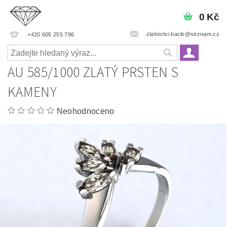
0 Kč
zlatnictvi.bacik@seznam.cz
+420 605 255 796
AU 585/1000 ZLATÝ PRSTEN S
KAMENY
Neohodnoceno