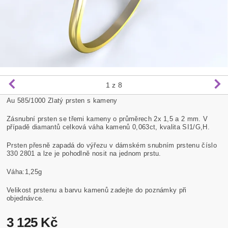
1
z 8
Au 585/1000 Zlatý prsten s kameny
Zásnubní prsten se třemi kameny o průměrech 2x 1,5 a 2 mm. V
případě diamantů celková váha kamenů 0,063ct, kvalita SI1/G,H.
Prsten přesně zapadá do výřezu v dámském snubním prstenu číslo
330 2801 a lze je pohodlně nosit na jednom prstu.
Váha:1,25g
Velikost prstenu a barvu kamenů zadejte do poznámky při
objednávce.
3 125 Kč