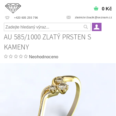
0 Kč
zlatnictvi.bacik@seznam.cz
+420 605 255 796
AU 585/1000 ZLATÝ PRSTEN S
KAMENY
Neohodnoceno