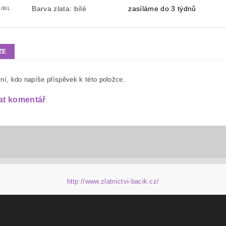
Barva zlata: bílé
zasíláme do 3 týdnů
/BIL
ZE
ní, kdo napíše příspěvek k této položce.
at komentář
http://www.zlatnictvi-bacik.cz/