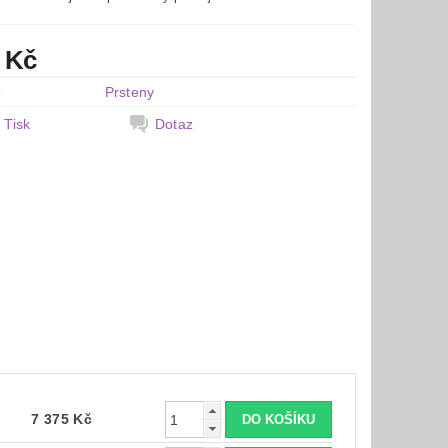
 Kč
e
Prsteny
Tisk
Dotaz
7 375 Kč