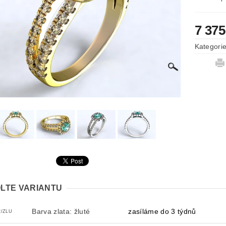
7 375
Kategori
LTE VARIANTU
Barva zlata: žluté
zasíláme do 3 týdnů
2/ZLU