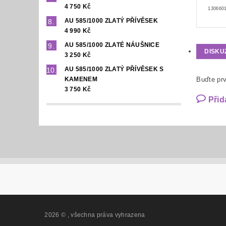
4 750 Kč
1306601
AU 585/1000 ZLATÝ PŘÍVĚSEK
4 990 Kč
AU 585/1000 ZLATÉ NÁUŠNICE
DISKU
3 250 Kč
AU 585/1000 ZLATÝ PŘÍVĚSEK S
KAMENEM
Buďte prv
3 750 Kč
Přid
2026 ©
, všechna práva vyhrazena