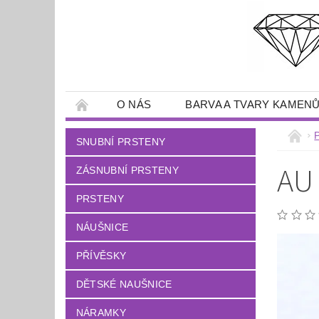
O NÁS
BARVA A TVARY KAMEN
SNUBNÍ PRSTENY
AU
ZÁSNUBNÍ PRSTENY
PRSTENY
NÁUŠNICE
PŘÍVĚSKY
DĚTSKÉ NAUŠNICE
NÁRAMKY