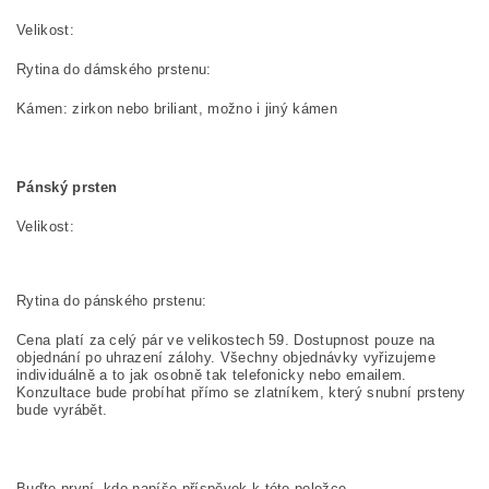
Velik
Rytina do dámského prstenu:
Kámen: zirkon nebo briliant, možno i jiný kámen
Pánský prsten
Velikost:
Rytina do pánského prstenu:
Cena platí za celý pár ve velikostech 59. Dostupnost pouze na
objednání po uhrazení zálohy. Všechny objednávky vyřizujeme
individuálně a to jak osobně tak telefonicky nebo emailem.
Konzultace bude probíhat přímo se zlatníkem, který snubní prsteny
bude vyrábět.
Buďte první, kdo napíše příspěvek k této položce.