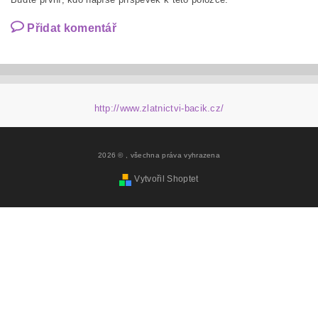
Přidat komentář
http://www.zlatnictvi-bacik.cz/
2026 ©
, všechna práva vyhrazena
Vytvořil Shoptet