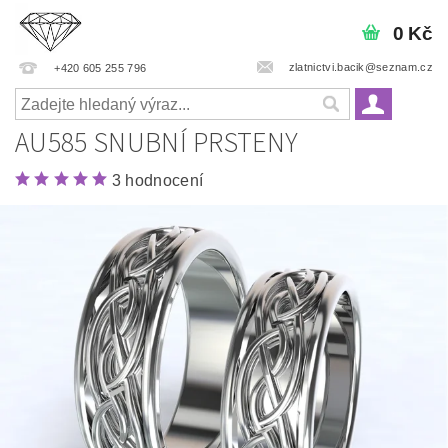
0 Kč
zlatnictvi.bacik@seznam.cz
+420 605 255 796
AU585 SNUBNÍ PRSTENY
3 hodnocení