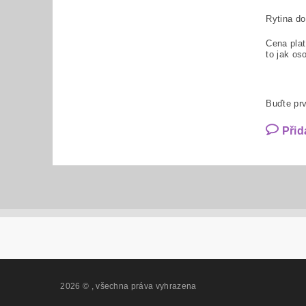
Rytina d
Cena plat
to jak os
Buďte prv
Přid
2026 ©
, všechna práva vyhrazena