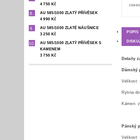
4 750 Kč
3306401
AU 585/1000 ZLATÝ PŘÍVĚSEK
4 990 Kč
AU 585/1000 ZLATÉ NÁUŠNICE
POPIS
3 250 Kč
DISKU
AU 585/1000 ZLATÝ PŘÍVĚSEK S
KAMENEM
3 750 Kč
Detaily 
Dámský 
Rytina 
Kámen: zi
Pánský p