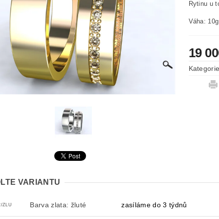
Rytinu u 
Váha: 10g
19 0
Kategori
LTE VARIANTU
Barva zlata: žluté
zasíláme do 3 týdnů
2/ZLU