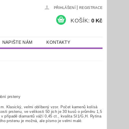
|
PŘIHLÁŠENÍ
REGISTRACE
KOŠÍK:
0 Kč
NAPIŠTE NÁM
KONTAKTY
bní prsteny
mm. Klasický, velmi oblíbený vzor. Počet kamenů kolísá
kosti prstenu, ve velikosti 50 jich je 30 kusů o průměru 1,5
v případě diamantů váží 0,45 ct., kvalita SI1/G,H. Rytina
ho prstenu je možná, ale písmo je velmi malé.