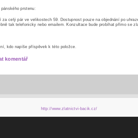
o pánského prstenu:
í za celý pár ve velikostech 59. Dostupnost pouze na objednání po uhraz
obně tak telefonicky nebo emailem. Konzultace bude probíhat přímo se zl
ní, kdo napíše příspěvek k této položce.
at komentář
http://www.zlatnictvi-bacik.cz/