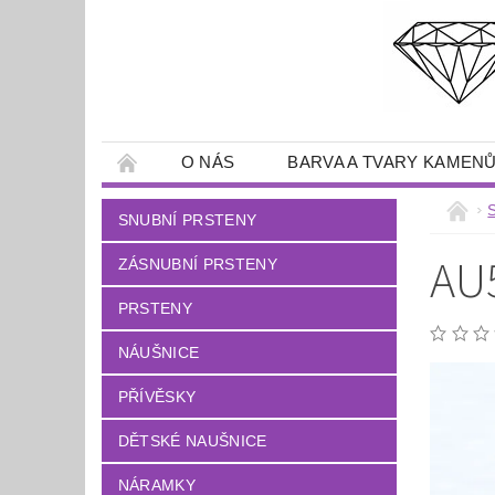
O NÁS
BARVA A TVARY KAMEN
SNUBNÍ PRSTENY
AU
ZÁSNUBNÍ PRSTENY
PRSTENY
NÁUŠNICE
PŘÍVĚSKY
DĚTSKÉ NAUŠNICE
NÁRAMKY