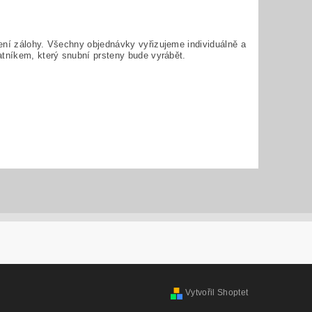
ení zálohy. Všechny objednávky vyřizujeme individuálně a
atníkem, který snubní prsteny bude vyrábět.
Vytvořil Shoptet