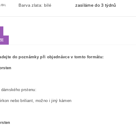
Barva zlata: bílé
zasíláme do 3 týdnů
/BIL
ZE
zadejte do poznámky při objednávce v tomto formátu:
prsten
Veliko
do dámského prstenu:
rkon nebo briliant, možno i jiný kámen
rsten
Velik