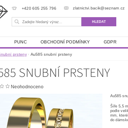
zlatnictvi.bacik@seznam.cz
+420 605 255 796
Ů
PUNC
OBCHODNÍ PODMÍNKY
GDPR
Snubní prsteny
Au585 snubní prsteny
585 SNUBNÍ PRSTENY
Neohodnoceno
Au585 snu
Šíře 5,5 
podle veli
mm, které 
do dámské