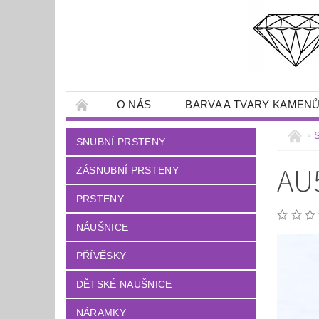
O NÁS
BARVA A TVARY KAMEN
SNUBNÍ PRSTENY
AU
ZÁSNUBNÍ PRSTENY
PRSTENY
NÁUŠNICE
PŘÍVĚSKY
DĚTSKÉ NAUŠNICE
NÁRAMKY