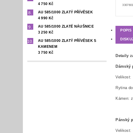
4 750 Kč
3307601
AU 585/1000 ZLATÝ PŘÍVĚSEK
4 990 Kč
AU 585/1000 ZLATÉ NÁUŠNICE
POPIS
3 250 Kč
DISKU
AU 585/1000 ZLATÝ PŘÍVĚSEK S
KAMENEM
3 750 Kč
Detaily 
Dámský 
Rytina 
Kámen: zi
Pánský p