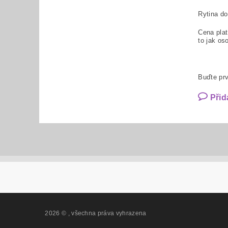
Rytina d
Cena plat
to jak os
Buďte prv
Přid
2026 ©
, všechna práva vyhrazena