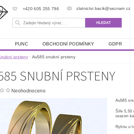
zlatnictvi.bacik@seznam.cz
+420 605 255 796
Ů
PUNC
OBCHODNÍ PODMÍNKY
GDPR
Snubní prsteny
Au585 snubní prsteny
585 SNUBNÍ PRSTENY
Neohodnoceno
Au585 snu
Šíře 5,50
osazen k
Rytinu u 