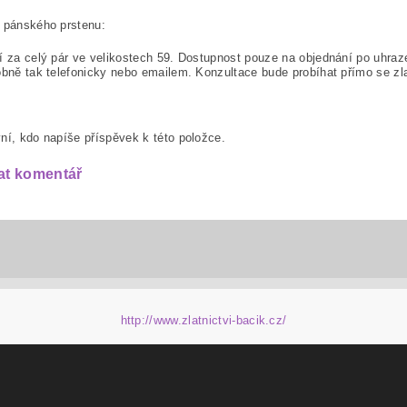
o pánského prstenu:
í za celý pár ve velikostech 59. Dostupnost pouze na objednání po uhraz
obně tak telefonicky nebo emailem. Konzultace bude probíhat přímo se zl
ní, kdo napíše příspěvek k této položce.
at komentář
http://www.zlatnictvi-bacik.cz/