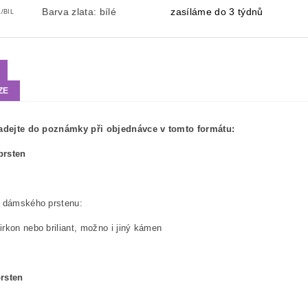
Barva zlata: bílé
zasíláme do 3 týdnů
/BIL
ZE
zadejte do poznámky při objednávce v tomto formátu:
prsten
Veliko
do dámského prstenu:
rkon nebo briliant, možno i jiný kámen
rsten
Velik