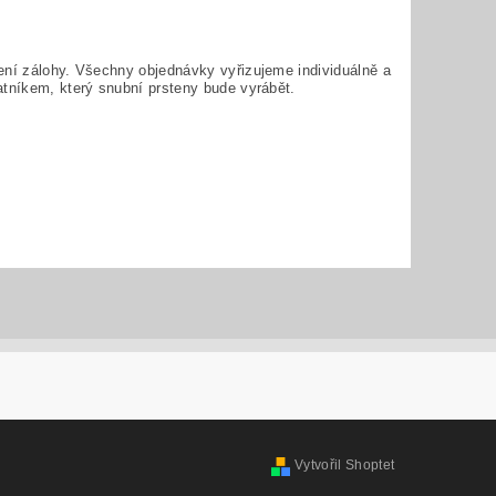
ení zálohy. Všechny objednávky vyřizujeme individuálně a
atníkem, který snubní prsteny bude vyrábět.
Vytvořil Shoptet