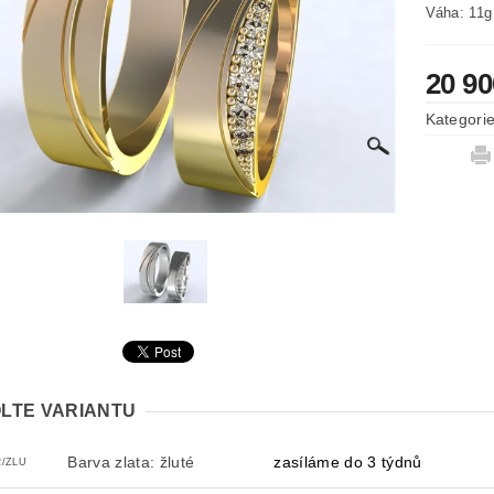
Váha: 11g
20 9
Kategori
LTE VARIANTU
Barva zlata: žluté
zasíláme do 3 týdnů
2/ZLU