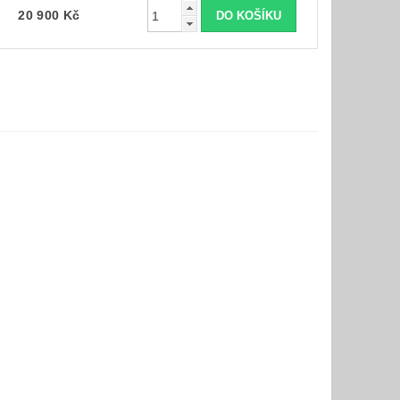
20 900 Kč
st:
ost: