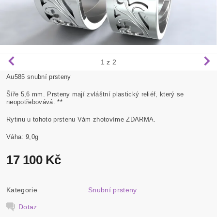
1
z 2
Au585 snubní prsteny
Šíře 5,6 mm. Prsteny mají zvláštní plastický reliéf, který se
neopotřebovává. **
Rytinu u tohoto prstenu Vám zhotovíme ZDARMA.
Váha: 9,0g
17 100 Kč
Kategorie
Snubní prsteny
Dotaz