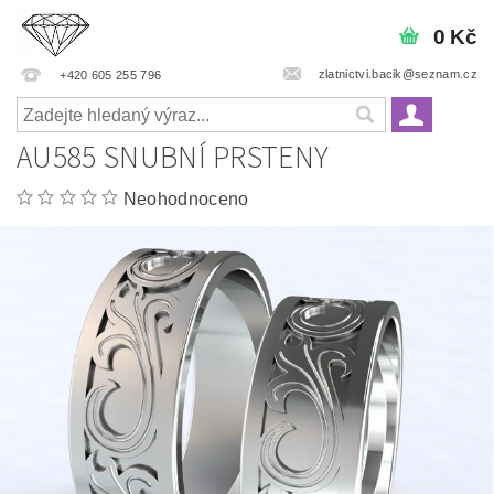
0 Kč
zlatnictvi.bacik@seznam.cz
+420 605 255 796
AU585 SNUBNÍ PRSTENY
Neohodnoceno