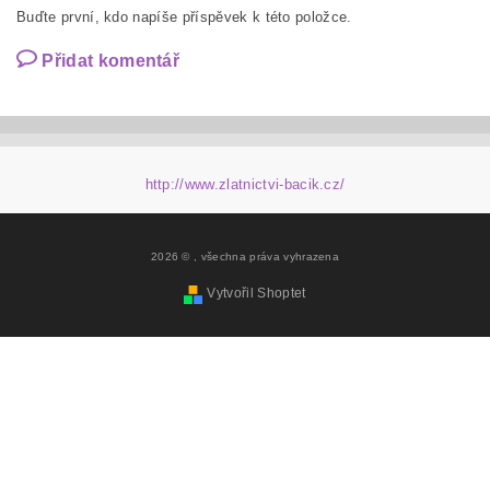
Buďte první, kdo napíše příspěvek k této položce.
Přidat komentář
http://www.zlatnictvi-bacik.cz/
2026 ©
, všechna práva vyhrazena
Vytvořil Shoptet