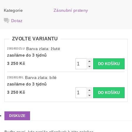
Kategorie
Zásnubní prsteny
Dotaz
ZVOLTE VARIANTU
Barva zlata: žluté
2301602/ZLU
zasíláme do 3 týdnů
3 250 Kč
Barva zlata: bílé
2301601/BIL
zasíláme do 3 týdnů
3 250 Kč
DISKUZE