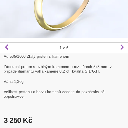
1
z 6
Au 585/1000 Zlatý prsten s kamenem
Zásnubní prsten s oválným kamenem o rozměrech 5x3 mm, v
případě diamantu váha kamene 0,2 ct, kvalita SI1/G,H.
Váha:1,30g
Velikost prstenu a barvu kamenů zadejte do poznámky při
objednávce.
3 250 Kč