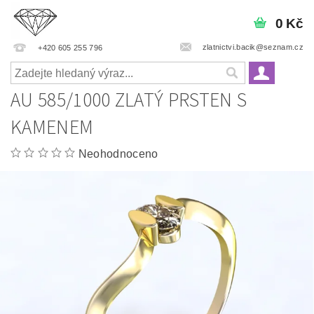
0 Kč
zlatnictvi.bacik@seznam.cz
+420 605 255 796
AU 585/1000 ZLATÝ PRSTEN S
KAMENEM
Neohodnoceno