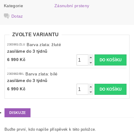
Kategorie
Zásnubní prsteny
Dotaz
ZVOLTE VARIANTU
Barva zlata: žluté
2303901/ZLU
zasíláme do 3 týdnů
6 990 Kč
Barva zlata: bílé
2303902/BIL
zasíláme do 3 týdnů
6 990 Kč
DISKUZE
Buďte první, kdo napíše příspěvek k této položce.