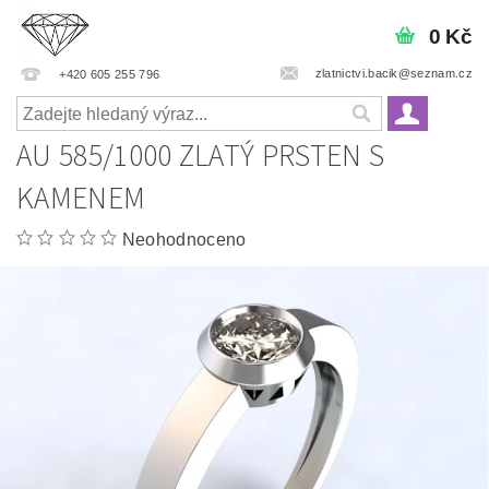
0 Kč
zlatnictvi.bacik@seznam.cz
+420 605 255 796
AU 585/1000 ZLATÝ PRSTEN S
KAMENEM
Neohodnoceno