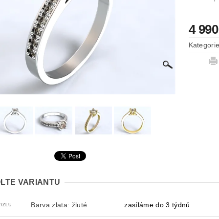
4 990
Kategori
LTE VARIANTU
Barva zlata: žluté
zasíláme do 3 týdnů
2/ZLU