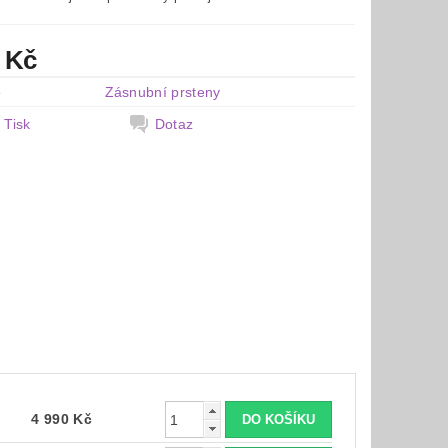
 Kč
e
Zásnubní prsteny
Tisk
Dotaz
4 990 Kč