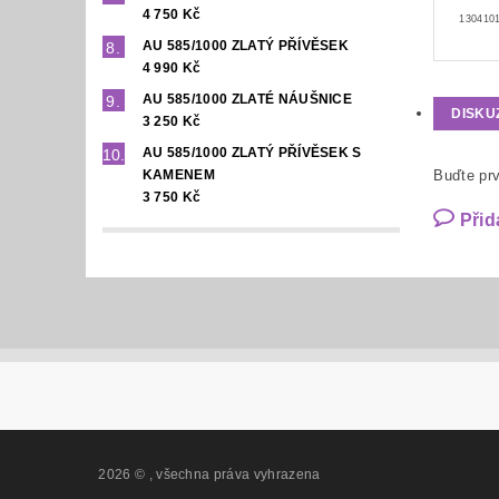
4 750 Kč
1304101
AU 585/1000 ZLATÝ PŘÍVĚSEK
4 990 Kč
AU 585/1000 ZLATÉ NÁUŠNICE
DISKU
3 250 Kč
AU 585/1000 ZLATÝ PŘÍVĚSEK S
KAMENEM
Buďte prv
3 750 Kč
Přid
2026 ©
, všechna práva vyhrazena