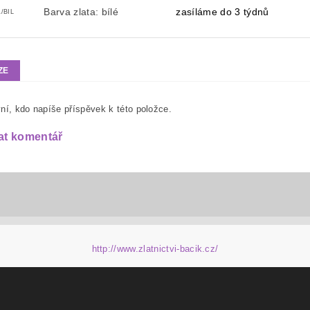
Barva zlata: bílé
zasíláme do 3 týdnů
/BIL
ZE
ní, kdo napíše příspěvek k této položce.
at komentář
http://www.zlatnictvi-bacik.cz/