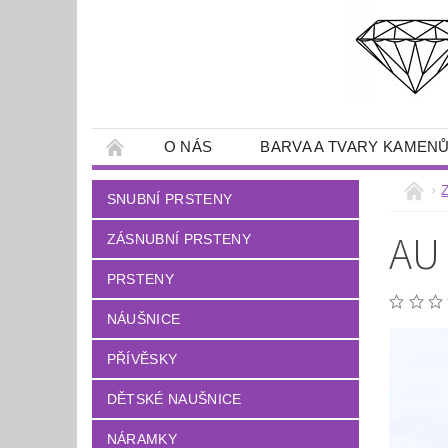
O NÁS
BARVA A TVARY KAMEN
SNUBNÍ PRSTENY
AU
ZÁSNUBNÍ PRSTENY
PRSTENY
NÁUŠNICE
PŘÍVĚSKY
DĚTSKÉ NAUŠNICE
NÁRAMKY